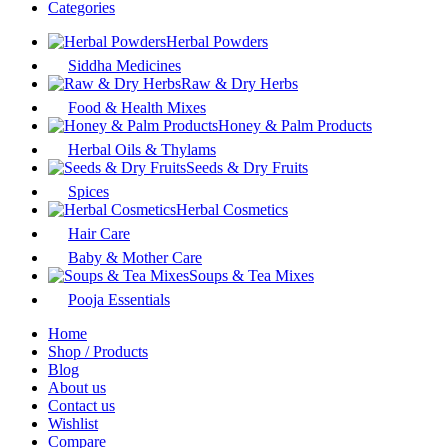
No account yet?
Create an Account
Facebook
X
Pinterest
WhatsApp
WhatsApp
Telegram
Shop
Wishlist
0
items
Cart
My account