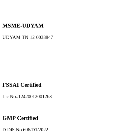
FSSAI Certified
Lic No.:12420012001268
GMP Certified
D.DiS No.696/D1/2022
ISO 9001:2015
AB09IS142751/R1
MSME-UDYAM
UDYAM-TN-12-0038847