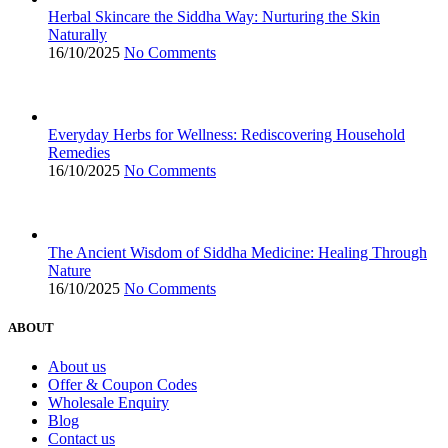
Return & Refund Policy
Disclaimer
My ACCOUNT
Dashboard
Orders
Addresses
Account details
Wishlist
Copyright © 2026 Sathyam Herbal Products
Developed by
SARYTRA
— Empowering NGO/NPO/AYUSH
Search
Start typing to see products you are looking for.
Search
Menu
Categories
Herbal Powders
Siddha Medicines
Raw & Dry Herbs
Food & Health Mixes