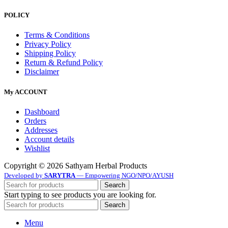
Honey & Palm Products
Herbal Oils & Thylams
Seeds & Dry Fruits
Spices
Herbal Cosmetics
Hair Care
Baby & Mother Care
Soups & Tea Mixes
Pooja Essentials
Home
Shop / Products
Blog
About us
Contact us
Wishlist
Compare
Login / Register
Shopping cart
Close
Sign in
Close