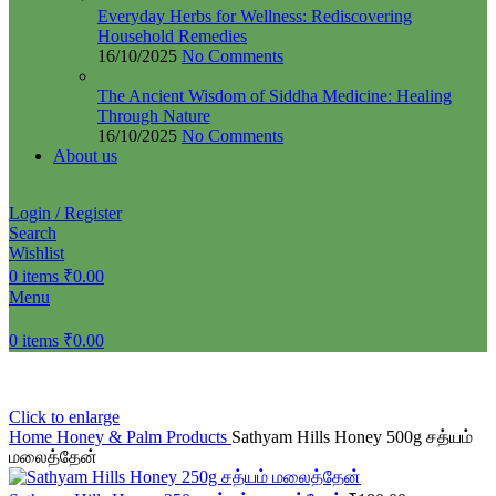
Everyday Herbs for Wellness: Rediscovering
Household Remedies
16/10/2025
No Comments
The Ancient Wisdom of Siddha Medicine: Healing
Through Nature
16/10/2025
No Comments
About us
Login / Register
Search
Wishlist
0
items
₹
0.00
Menu
0
items
₹
0.00
Click to enlarge
Home
Honey & Palm Products
Sathyam Hills Honey 500g சத்யம்
மலைத்தேன்