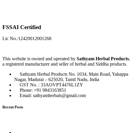
Everyday Herbs for Wellness: Rediscovering Household
Remedies
16/10/2025
No Comments
The Ancient Wisdom of Siddha Medicine: Healing Through
Nature
16/10/2025
No Comments
ABOUT
About us
Offer & Coupon Codes
Wholesale Enquiry
Blog
Contact us
POLICY
Terms & Conditions
Privacy Policy
Shipping Policy