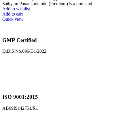
Sathyam Panankarkandu (Premium) is a pure and
Add to wishlist
Add to cart
Quick view
GMP Certified
D.DiS No.696/D1/2022
ISO 9001:2015
AB09IS142751/R1
MSME-UDYAM
UDYAM-TN-12-0038847