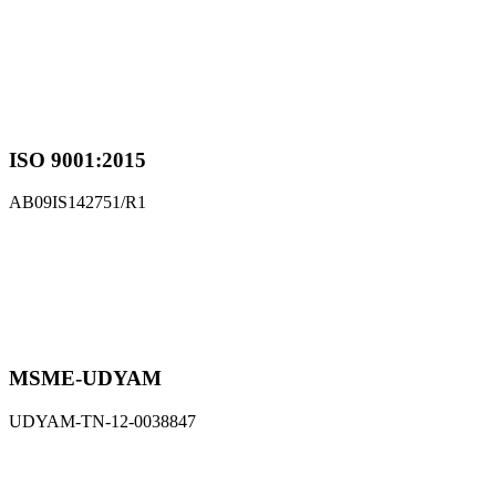
FSSAI Certified
Lic No.:12420012001268
This website is owned and operated by
Sathyam Herbal Products
,
a registered manufacturer and seller of herbal and Siddha products.
Sathyam Herbal Products No. 1034, Main Road, Yahappa
Nagar, Madurai – 625020, Tamil Nadu, India
GST No. : 33AOVPT4476L1ZY
Phone: +91 9843163851
Email: sathyamherbals@gmail.com
Recent Posts
Herbal Skincare the Siddha Way: Nurturing the Skin
Naturally
16/10/2025
No Comments