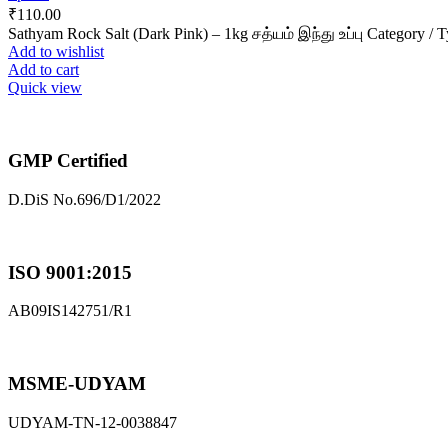
₹
110.00
Sathyam Rock Salt (Dark Pink) – 1kg சத்யம் இந்து உப்பு Category / Ty
Add to wishlist
Add to cart
Quick view
GMP Certified
D.DiS No.696/D1/2022
ISO 9001:2015
AB09IS142751/R1
MSME-UDYAM
UDYAM-TN-12-0038847