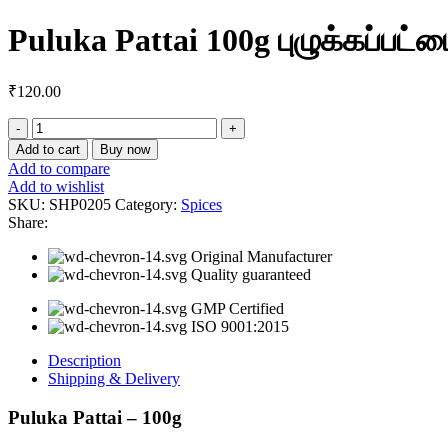
Puluka Pattai 100g புழுக்கப்பட்
₹
120.00
Puluka
Pattai
Add to cart
Buy now
100g
Add to compare
புழுக்கப்பட்டை
Add to wishlist
quantity
SKU:
SHP0205
Category:
Spices
Share:
Original Manufacturer
Quality guaranteed
GMP Certified
ISO 9001:2015
Description
Shipping & Delivery
Puluka Pattai – 100g