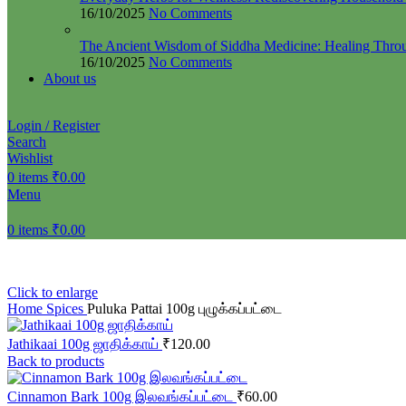
16/10/2025
No Comments
The Ancient Wisdom of Siddha Medicine: Healing Thro
16/10/2025
No Comments
About us
Login / Register
Search
Wishlist
0
items
₹
0.00
Menu
0
items
₹
0.00
Click to enlarge
Home
Spices
Puluka Pattai 100g புழுக்கப்பட்டை
Jathikaai 100g ஜாதிக்காய்
₹
120.00
Back to products
Cinnamon Bark 100g இலவங்கப்பட்டை
₹
60.00