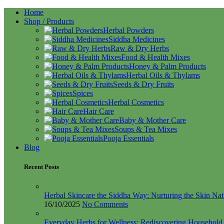
Home
Shop / Products
Herbal Powders
Siddha Medicines
Raw & Dry Herbs
Food & Health Mixes
Honey & Palm Products
Herbal Oils & Thylams
Seeds & Dry Fruits
Spices
Herbal Cosmetics
Hair Care
Baby & Mother Care
Soups & Tea Mixes
Pooja Essentials
Blog
Recent Posts
Herbal Skincare the Siddha Way: Nurturing the Skin Nat
16/10/2025
No Comments
Everyday Herbs for Wellness: Rediscovering Househol