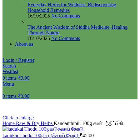
Everyday Herbs for Wellness: Rediscovering
Household Remedies
16/10/2025
No Comments
The Ancient Wisdom of Siddha Medicine: Healing
Through Nature
16/10/2025
No Comments
About us
Login / Register
Search
Wishlist
0
items
₹
0.00
Menu
0
items
₹
0.00
Click to enlarge
Home
Raw & Dry Herbs
Kandanthipili 100g கண்டந்திப்பிலி
kadukai Thodu 100g கடுக்காய் தோடு
₹
45.00