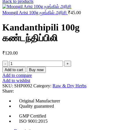
Back to products
Moongil Arisi 100g மூங்கில் அரிசி
₹
45.00
Kandanthipili 100g
கண்டந்திப்பிலி
₹
120.00
Kandanthipili
100g
Add to cart
Buy now
கண்டந்திப்பிலி
Add to compare
quantity
Add to wishlist
SKU:
SHP0092
Category:
Raw & Dry Herbs
Share:
Original Manufacturer
Quality guaranteed
GMP Certified
ISO 9001:2015